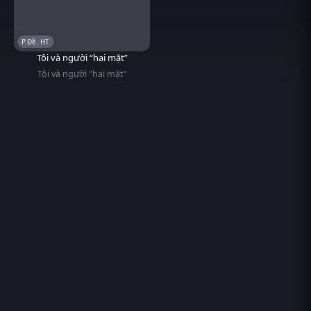
P.Đề. HT
Tôi và người “hai mặt”
Tôi và người "hai mặt"