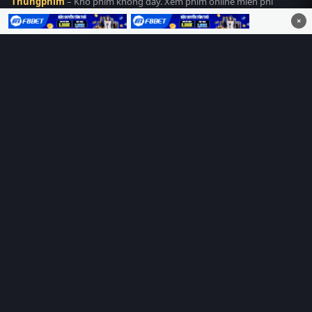
Thungphim
– Kho phim không đáy. Xem phim online miễn phí
HD 4K Vietsub, thuyết minh, lồng tiếng. Cập nhật nhanh 24/7,
×
không quảng cáo.
HỆ SINH THÁI
Thungphim
ĐANG XEM
RoPhim
PhimMoi
MotPhim
MotChill
GhienPhim