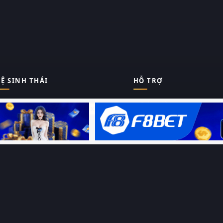
Ệ SINH THÁI
HỖ TRỢ
Giới thiệu
Thungphim
ĐANG XEM
Liên hệ
Hỏi – Đáp
RoPhim
Chính sách bảo mật
Điều khoản sử dụng
PhimMoi
Sitemap
MotPhim
MotChill
GhienPhim