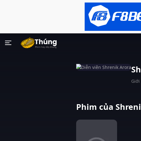
Sh
Giới 
Phim của Shreni