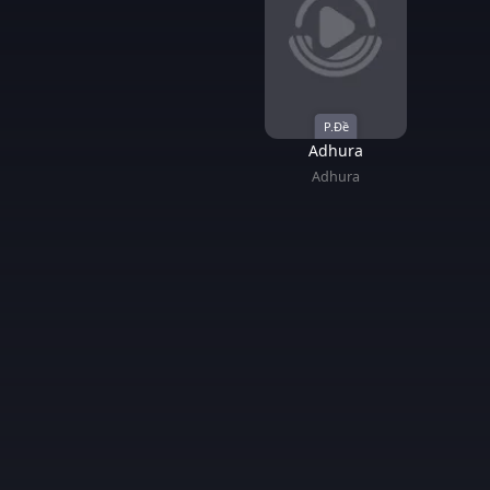
P.Đề
Adhura
Adhura