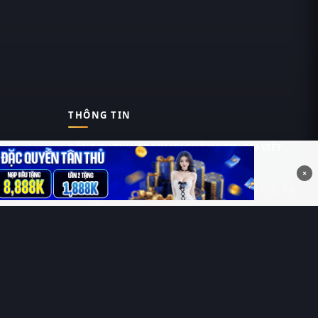
THÔNG TIN
CÔNG TY TNHH DỊCH VỤ THÔNG TIN 369 VIỆT
NAM
×
Tầng 6, Tòa nhà Việt Á, Số 9 Duy Tân, Cầu Giấy, Hà
Nội
MST: 0111055981
Nguyễn Hữu Thái Hùng
0912 588 787
contact@thung-phim.com