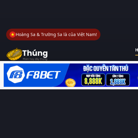
Hoàng Sa & Trường Sa là của Việt Nam!
H
Thungphim
– Kho phim không đáy. Xem phim online miễn phí
HD 4K Vietsub, thuyết minh, lồng tiếng. Cập nhật nhanh 24/7,
không quảng cáo.