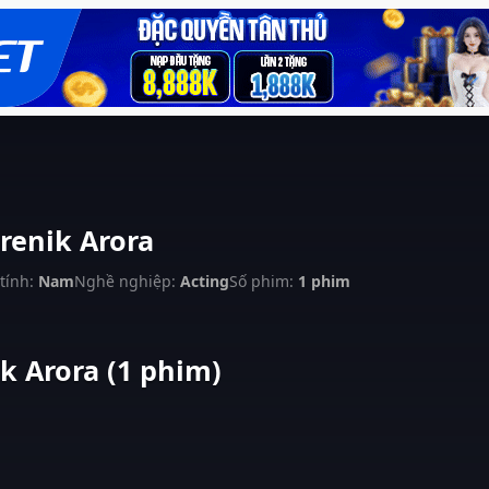
renik Arora
tính:
Nam
Nghề nghiệp:
Acting
Số phim:
1 phim
k Arora (1 phim)