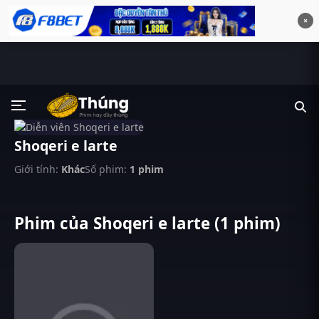
×
Shoqeri e larte
Giới tính:
Khác
Số phim:
1 phim
Phim của Shoqeri e larte (1 phim)