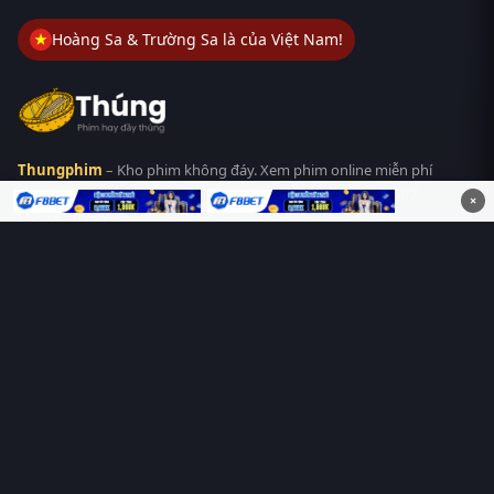
Hoàng Sa & Trường Sa là của Việt Nam!
Thungphim
– Kho phim không đáy. Xem phim online miễn phí
HD 4K Vietsub, thuyết minh, lồng tiếng. Cập nhật nhanh 24/7,
×
không quảng cáo.
HỆ SINH THÁI
Thungphim
ĐANG XEM
RoPhim
PhimMoi