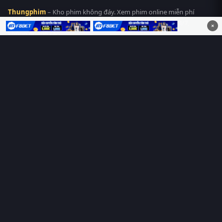
Thungphim
– Kho phim không đáy. Xem phim online miễn phí
HD 4K Vietsub, thuyết minh, lồng tiếng. Cập nhật nhanh 24/7,
×
không quảng cáo.
HỆ SINH THÁI
Thungphim
ĐANG XEM
RoPhim
PhimMoi
MotPhim
MotChill
GhienPhim