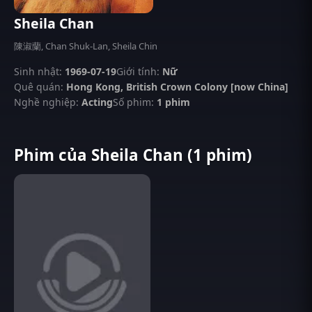
Sheila Chan
陳淑蘭, Chan Shuk-Lan, Sheila Chin
Sinh nhật:
1969-07-19
Giới tính:
Nữ
Quê quán:
Hong Kong, British Crown Colony [now China]
Nghề nghiệp:
Acting
Số phim:
1 phim
Phim của Sheila Chan (1 phim)