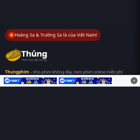
Hoàng Sa & Trường Sa là của Việt Nam!
Thungphim
– Kho phim không đáy. Xem phim online miễn phí
HD 4K Vietsub, thuyết minh, lồng tiếng. Cập nhật nhanh 24/7,
×
không quảng cáo.
HỆ SINH THÁI
Thungphim
ĐANG XEM