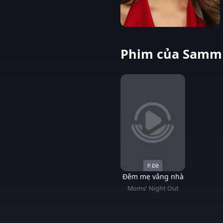
Phim của Sammi
P.Đề
Đêm mẹ vắng nhà
Moms' Night Out