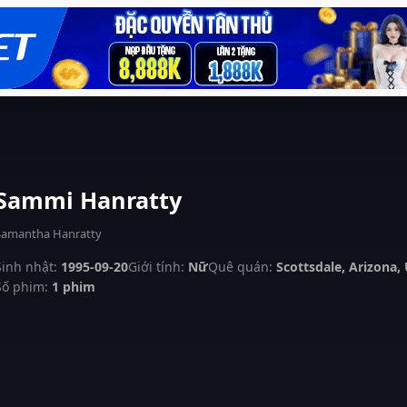
Sammi Hanratty
Samantha Hanratty
Sinh nhật:
1995-09-20
Giới tính:
Nữ
Quê quán:
Scottsdale, Arizona,
Số phim:
1 phim