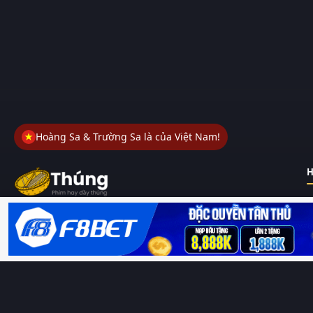
Hoàng Sa & Trường Sa là của Việt Nam!
H
Thungphim
– Kho phim không đáy. Xem phim online miễn phí
HD 4K Vietsub, thuyết minh, lồng tiếng. Cập nhật nhanh 24/7,
không quảng cáo.