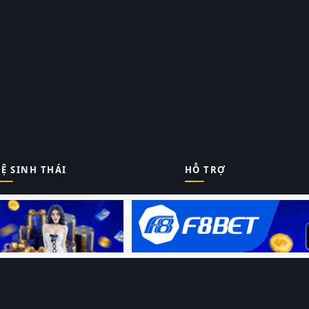
Ệ SINH THÁI
HỖ TRỢ
Giới thiệu
Thungphim
ĐANG XEM
Liên hệ
Hỏi – Đáp
RoPhim
Chính sách bảo mật
Điều khoản sử dụng
PhimMoi
Sitemap
MotPhim