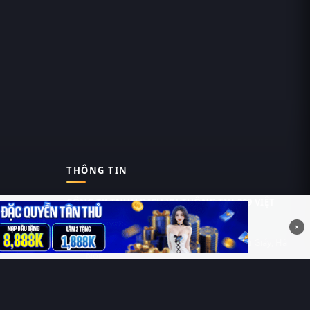
THÔNG TIN
CÔNG TY TNHH DỊCH VỤ THÔNG TIN 369 VIỆT
NAM
×
Tầng 6, Tòa nhà Việt Á, Số 9 Duy Tân, Cầu Giấy, Hà
Nội
MST: 0111055981
Nguyễn Hữu Thái Hùng