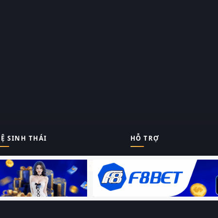
Ệ SINH THÁI
HỖ TRỢ
Giới thiệu
Thungphim
ĐANG XEM
Liên hệ
Hỏi – Đáp
RoPhim
Chính sách bảo mật
Điều khoản sử dụng
PhimMoi
Sitemap