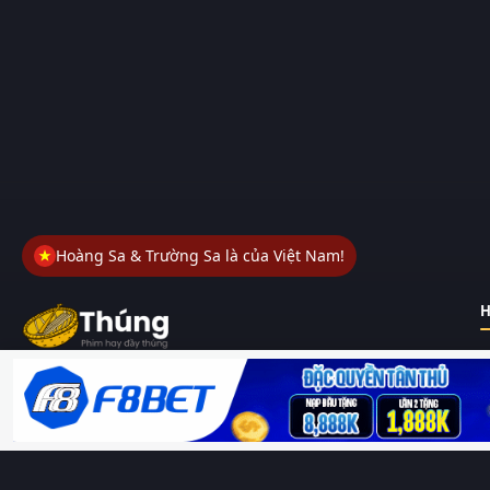
Hoàng Sa & Trường Sa là của Việt Nam!
H
Thungphim
– Kho phim không đáy. Xem phim online miễn phí
HD 4K Vietsub, thuyết minh, lồng tiếng. Cập nhật nhanh 24/7,
không quảng cáo.