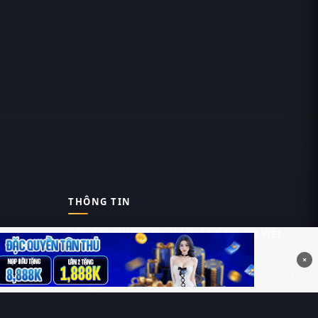
THÔNG TIN
CÔNG TY TNHH DỊCH VỤ THÔNG TIN 369 VIỆT
NAM
×
Tầng 6, Tòa nhà Việt Á, Số 9 Duy Tân, Cầu Giấy, Hà
Nội
MST: 0111055981