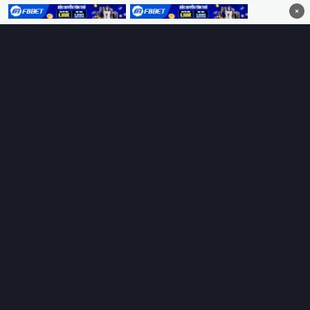
HD 4K Vietsub, thuyết minh, lồng tiếng. Cập nhật nhanh 24/7,
×
không quảng cáo.
HỆ SINH THÁI
Thungphim
ĐANG XEM
RoPhim
PhimMoi
MotPhim
MotChill
GhienPhim
HỖ TRỢ