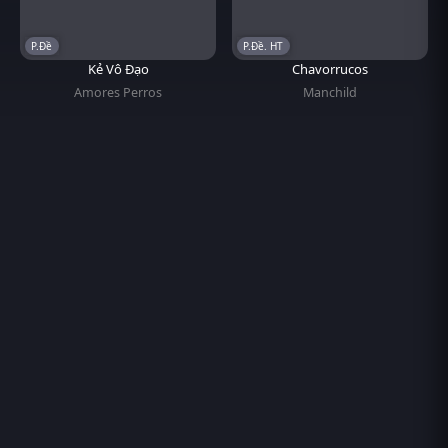
P.Đề
P.Đề. HT
Kẻ Vô Đạo
Chavorrucos
Amores Perros
Manchild