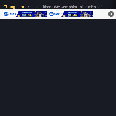
Thungphim
– Kho phim không đáy. Xem phim online miễn phí
HD 4K Vietsub, thuyết minh, lồng tiếng. Cập nhật nhanh 24/7,
×
không quảng cáo.
HỆ SINH THÁI
Thungphim
ĐANG XEM
RoPhim
PhimMoi
MotPhim
MotChill
GhienPhim