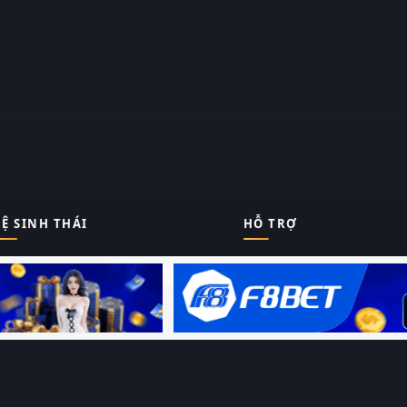
Ệ SINH THÁI
HỖ TRỢ
Giới thiệu
Thungphim
ĐANG XEM
Liên hệ
Hỏi – Đáp
RoPhim
Chính sách bảo mật
Điều khoản sử dụng
PhimMoi
Sitemap
MotPhim