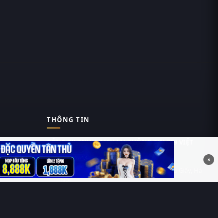
THÔNG TIN
CÔNG TY TNHH DỊCH VỤ THÔNG TIN 369 VIỆT
NAM
×
Tầng 6, Tòa nhà Việt Á, Số 9 Duy Tân, Cầu Giấy, Hà
Nội
MST: 0111055981
Nguyễn Hữu Thái Hùng