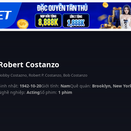
Robert Costanzo
Bobby Costazno, Robert P. Costanzo, Bob Costanzo
Sinh nhật:
1942-10-20
Giới tính:
Nam
Quê quán:
Brooklyn, New York
Nghề nghiệp:
Acting
Số phim:
1 phim