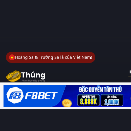
Hoàng Sa & Trường Sa là của Việt Nam!
H
Thungphim
– Kho phim không đáy. Xem phim online miễn phí
HD 4K Vietsub, thuyết minh, lồng tiếng. Cập nhật nhanh 24/7,
không quảng cáo.