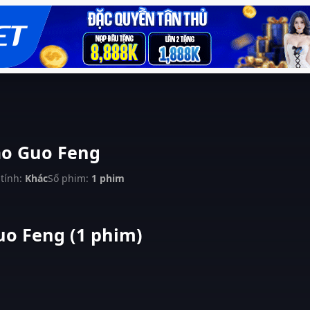
o Guo Feng
 tính:
Khác
Số phim:
1 phim
o Feng (1 phim)