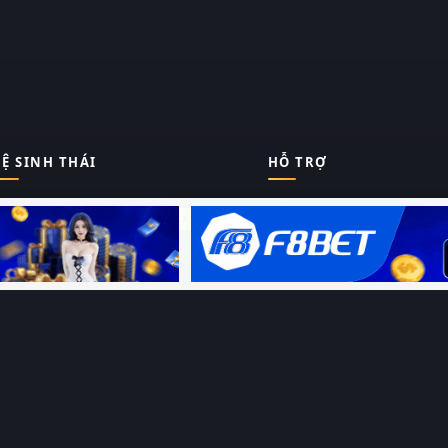
Ệ SINH THÁI
HỖ TRỢ
Giới thiệu
Thungphim
ĐANG XEM
Liên hệ
Hỏi – Đáp
RoPhim
Chính sách bảo mật
Điều khoản sử dụng
PhimMoi
Sitemap
MotPhim
MotChill
GhienPhim