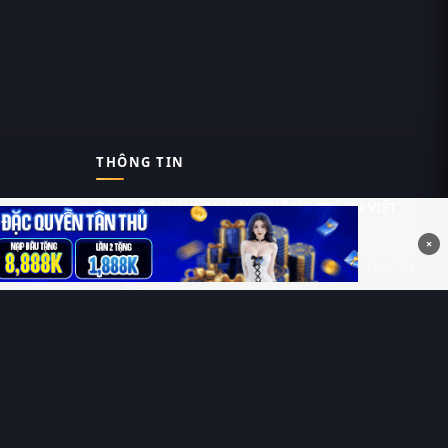
THÔNG TIN
CÔNG TY TNHH DỊCH VỤ THÔNG TIN 369 VIỆT
NAM
×
Tầng 6, Tòa nhà Việt Á, Số 9 Duy Tân, Cầu Giấy, Hà
Nội
MST: 0111055981
Nguyễn Hữu Thái Hùng
0912 588 787
contact@thung-phim.com