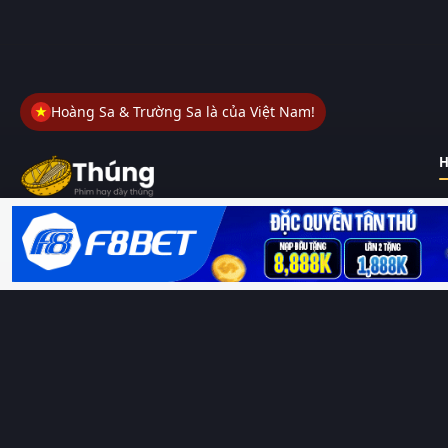
Hoàng Sa & Trường Sa là của Việt Nam!
H
Thungphim
– Kho phim không đáy. Xem phim online miễn phí
HD 4K Vietsub, thuyết minh, lồng tiếng. Cập nhật nhanh 24/7,
không quảng cáo.