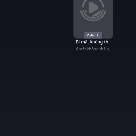
P.Đề. HT
Bí mật không thể
nói ra
Bí mật không thể nói
ra