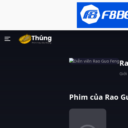
Ra
Giới
Phim của Rao Gu