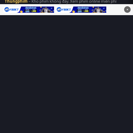
Thungphim
– Kho phim không đáy. Xem phim online miễn phí
HD 4K Vietsub, thuyết minh, lồng tiếng. Cập nhật nhanh 24/7,
×
không quảng cáo.
HỆ SINH THÁI
Thungphim
ĐANG XEM
RoPhim
PhimMoi
MotPhim
MotChill
GhienPhim