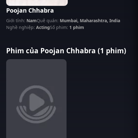
Poojan Chhabra
Giới tính:
Nam
Quê quán:
Mumbai, Maharashtra, India
Nghề nghiệp:
Acting
Số phim:
1 phim
Phim của Poojan Chhabra (1 phim)