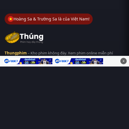
Hoàng Sa & Trường Sa là của Việt Nam!
Thungphim
– Kho phim không đáy. Xem phim online miễn phí
HD 4K Vietsub, thuyết minh, lồng tiếng. Cập nhật nhanh 24/7,
×
không quảng cáo.
HỆ SINH THÁI
Thungphim
ĐANG XEM
RoPhim