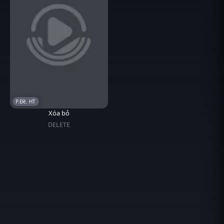
P.Đề. HT
Xóa bỏ
DELETE