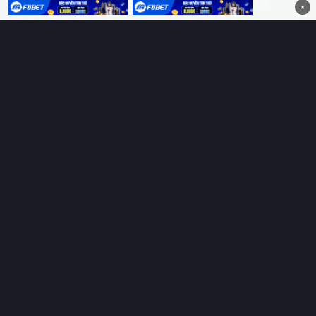
HD 4K Vietsub, thuyết minh, lồng tiếng. Cập nhật nhanh 24/7,
×
không quảng cáo.
HỆ SINH THÁI
Thungphim
ĐANG XEM
RoPhim
PhimMoi
MotPhim
MotChill
GhienPhim
HỖ TRỢ