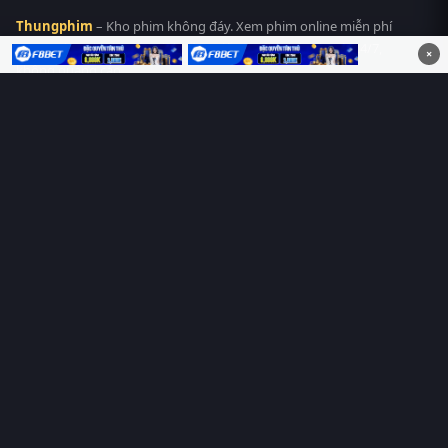
Thungphim
– Kho phim không đáy. Xem phim online miễn phí
HD 4K Vietsub, thuyết minh, lồng tiếng. Cập nhật nhanh 24/7,
×
không quảng cáo.
HỆ SINH THÁI
Thungphim
ĐANG XEM
RoPhim
PhimMoi
MotPhim
MotChill
GhienPhim