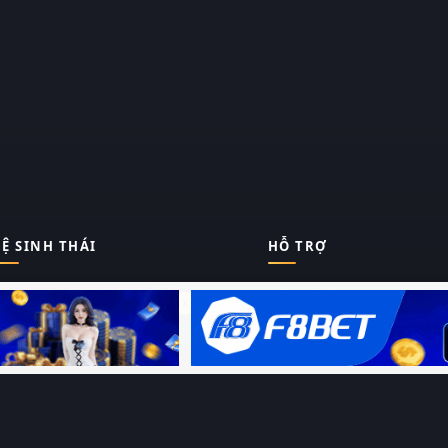
Ệ SINH THÁI
HỖ TRỢ
Giới thiệu
Thungphim
ĐANG XEM
Liên hệ
Hỏi – Đáp
RoPhim
Chính sách bảo mật
Điều khoản sử dụng
PhimMoi
Sitemap
MotPhim