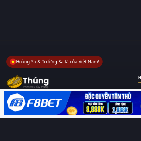
Hoàng Sa & Trường Sa là của Việt Nam!
H
Thungphim
– Kho phim không đáy. Xem phim online miễn phí
HD 4K Vietsub, thuyết minh, lồng tiếng. Cập nhật nhanh 24/7,
không quảng cáo.