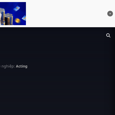
×
 nghiệp:
Acting