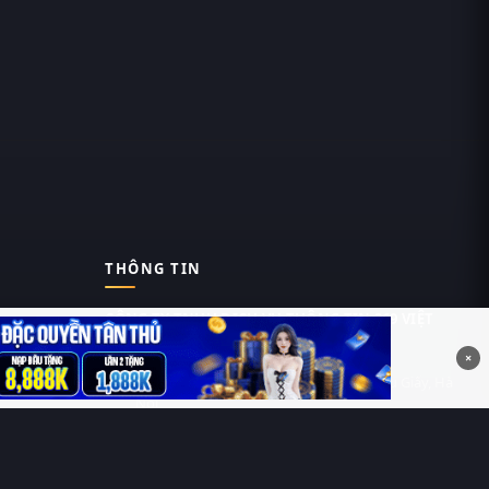
THÔNG TIN
CÔNG TY TNHH DỊCH VỤ THÔNG TIN 369 VIỆT
NAM
×
Tầng 6, Tòa nhà Việt Á, Số 9 Duy Tân, Cầu Giấy, Hà
Nội
MST: 0111055981
Nguyễn Hữu Thái Hùng