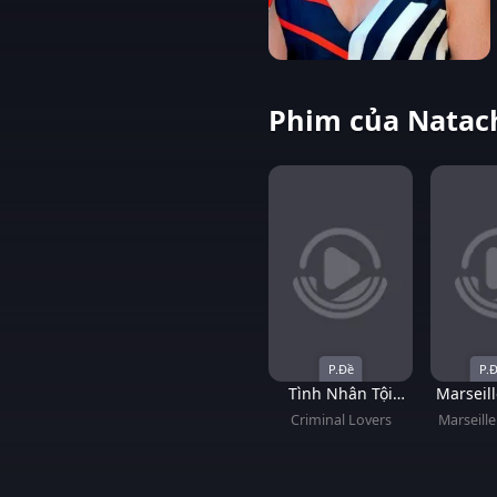
Phim của Natach
P.Đề
P.Đ
Tình Nhân Tội
Marseill
Phạm
Criminal Lovers
Marseille