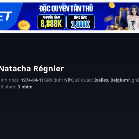
Natacha Régnier
Sinh nhật:
1974-04-11
Giới tính:
Nữ
Quê quán:
Ixelles, Belgium
Nghề
Số phim:
3 phim