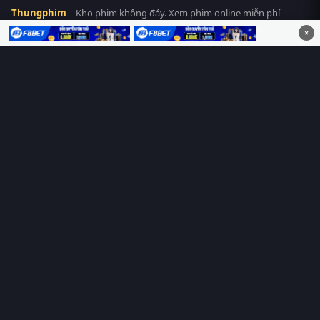
Thungphim
– Kho phim không đáy. Xem phim online miễn phí
HD 4K Vietsub, thuyết minh, lồng tiếng. Cập nhật nhanh 24/7,
×
không quảng cáo.
HỆ SINH THÁI
Thungphim
ĐANG XEM
RoPhim
PhimMoi
MotPhim
MotChill
GhienPhim