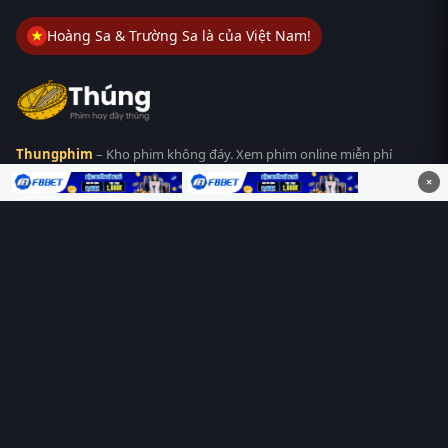
Hoàng Sa & Trường Sa là của Việt Nam!
Thungphim
– Kho phim không đáy. Xem phim online miễn phí
HD 4K Vietsub, thuyết minh, lồng tiếng. Cập nhật nhanh 24/7,
×
không quảng cáo.
HỆ SINH THÁI
Thungphim
ĐANG XEM
RoPhim
PhimMoi