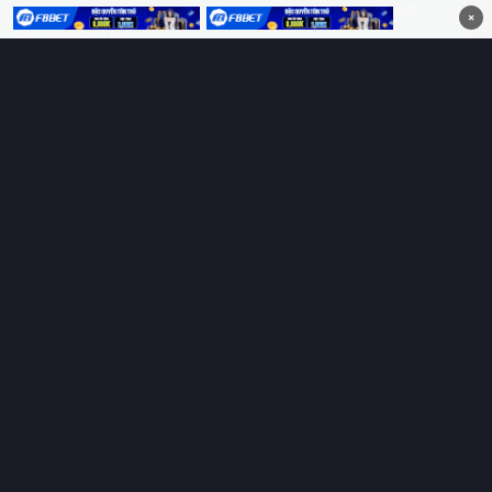
HD 4K Vietsub, thuyết minh, lồng tiếng. Cập nhật nhanh 24/7,
×
không quảng cáo.
HỆ SINH THÁI
Thungphim
ĐANG XEM
RoPhim
PhimMoi
MotPhim
MotChill
GhienPhim
HỖ TRỢ