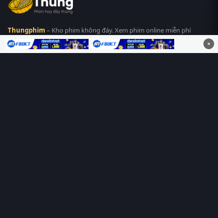
Thungphim
– Kho phim không đáy. Xem phim online miễn phí
HD 4K Vietsub, thuyết minh, lồng tiếng. Cập nhật nhanh 24/7,
×
không quảng cáo.
HỆ SINH THÁI
Thungphim
ĐANG XEM
RoPhim
PhimMoi
MotPhim
MotChill