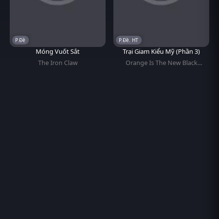
P.Đề
P.Đề. HT
Móng Vuốt Sắt
Trại Giam Kiểu Mỹ (Phần 3)
The Iron Claw
Orange Is The New Black
(Season 3)