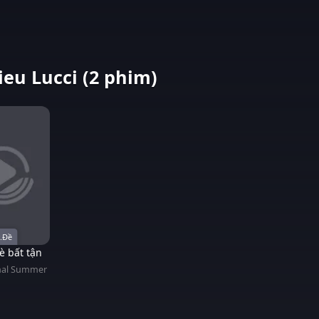
eu Lucci (2 phim)
.Đề
è bất tận
nal Summer