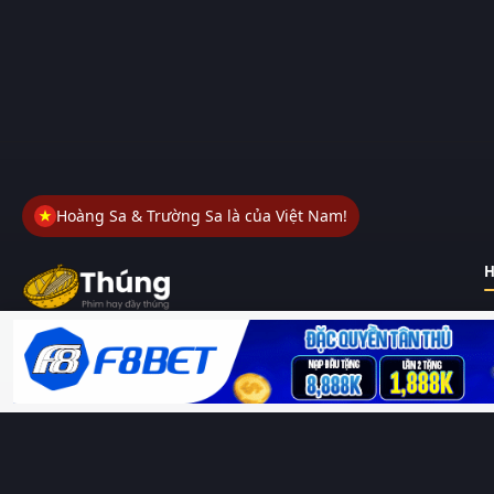
Hoàng Sa & Trường Sa là của Việt Nam!
H
Thungphim
– Kho phim không đáy. Xem phim online miễn phí
HD 4K Vietsub, thuyết minh, lồng tiếng. Cập nhật nhanh 24/7,
không quảng cáo.