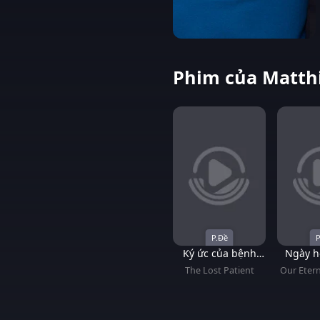
Phim của Matthi
P.Đề
P
Ký ức của bệnh
Ngày h
nhân
The Lost Patient
Our Eter