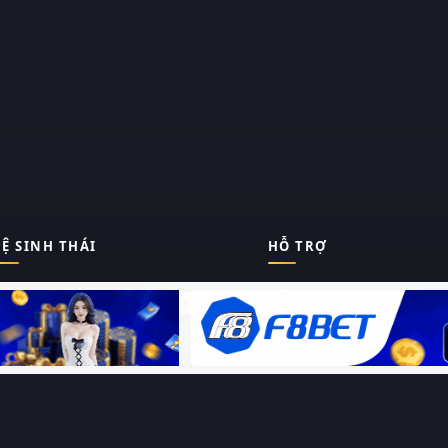
Ệ SINH THÁI
HỖ TRỢ
Giới thiệu
Thungphim
ĐANG XEM
Liên hệ
Hỏi – Đáp
RoPhim
Chính sách bảo mật
Điều khoản sử dụng
PhimMoi
Sitemap
MotPhim