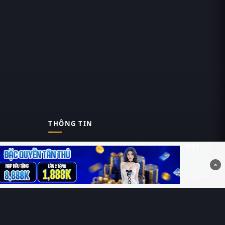
THÔNG TIN
CÔNG TY TNHH DỊCH VỤ THÔNG TIN 369 VIỆT
NAM
×
Tầng 6, Tòa nhà Việt Á, Số 9 Duy Tân, Cầu Giấy, Hà
Nội
MST: 0111055981
Nguyễn Hữu Thái Hùng