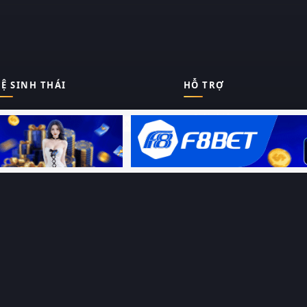
Ệ SINH THÁI
HỖ TRỢ
Giới thiệu
Thungphim
ĐANG XEM
Liên hệ
Hỏi – Đáp
RoPhim
Chính sách bảo mật
Điều khoản sử dụng
PhimMoi
Sitemap
MotPhim
MotChill
GhienPhim