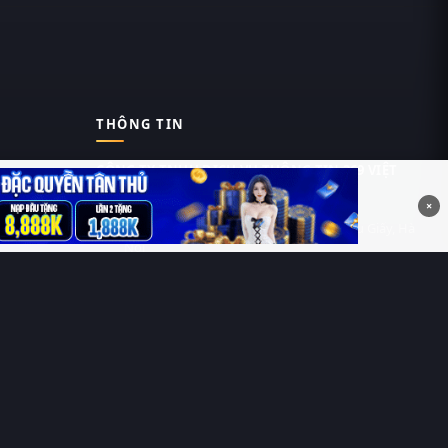
THÔNG TIN
CÔNG TY TNHH DỊCH VỤ THÔNG TIN 369 VIỆT
NAM
×
Tầng 6, Tòa nhà Việt Á, Số 9 Duy Tân, Cầu Giấy, Hà
Nội
MST: 0111055981
Nguyễn Hữu Thái Hùng
0912 588 787
contact@thung-phim.com