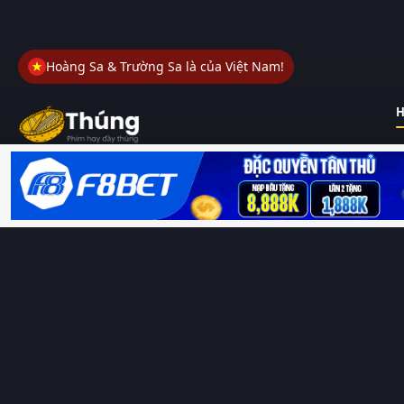
Hoàng Sa & Trường Sa là của Việt Nam!
H
Thungphim
– Kho phim không đáy. Xem phim online miễn phí
HD 4K Vietsub, thuyết minh, lồng tiếng. Cập nhật nhanh 24/7,
không quảng cáo.