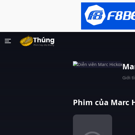
Ma
Giới t
Phim của Marc H