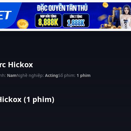
rc Hickox
ính:
Nam
Nghề nghiệp:
Acting
Số phim:
1 phim
ickox (1 phim)