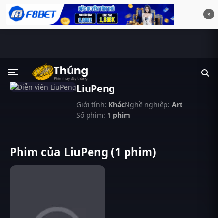
×
LiuPeng
Giới tính:
Khác
Nghề nghiệp:
Art
Số phim:
1 phim
Phim của LiuPeng (1 phim)