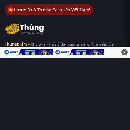
Hoàng Sa & Trường Sa là của Việt Nam!
Thungphim
– Kho phim không đáy. Xem phim online miễn phí
HD 4K Vietsub, thuyết minh, lồng tiếng. Cập nhật nhanh 24/7,
×
không quảng cáo.
HỆ SINH THÁI
Thungphim
ĐANG XEM
RoPhim
PhimMoi