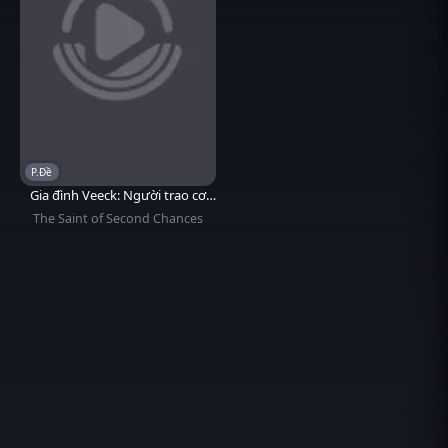
P.Đề
Gia đình Veeck: Người trao cơ
hội thứ hai
The Saint of Second Chances