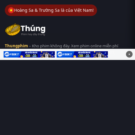
Hoàng Sa & Trường Sa là của Việt Nam!
Thungphim
– Kho phim không đáy. Xem phim online miễn phí
HD 4K Vietsub, thuyết minh, lồng tiếng. Cập nhật nhanh 24/7,
×
không quảng cáo.
HỆ SINH THÁI
Thungphim
ĐANG XEM
RoPhim
PhimMoi