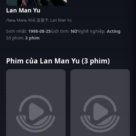
Lan Man Yu
Лань Мань Юй, 蓝曼予, Lan Man Yu
Sinh nhật:
1998-08-25
Giới tính:
Nữ
Nghề nghiệp:
Acting
Số phim:
3 phim
Phim của Lan Man Yu (3 phim)