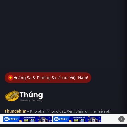
Hoàng Sa & Trường Sa là của Việt Nam!
Thungphim
– Kho phim không đáy. Xem phim online miễn phí
HD 4K Vietsub, thuyết minh, lồng tiếng. Cập nhật nhanh 24/7,
×
không quảng cáo.