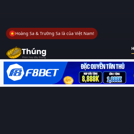
Hoàng Sa & Trường Sa là của Việt Nam!
H
Thungphim
– Kho phim không đáy. Xem phim online miễn phí
HD 4K Vietsub, thuyết minh, lồng tiếng. Cập nhật nhanh 24/7,
không quảng cáo.