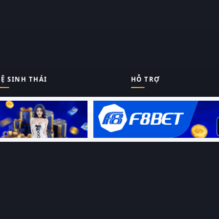
Ệ SINH THÁI
HỖ TRỢ
Giới thiệu
Thungphim
ĐANG XEM
Liên hệ
Hỏi – Đáp
RoPhim
Chính sách bảo mật
Điều khoản sử dụng
PhimMoi
Sitemap
MotPhim
MotChill
GhienPhim