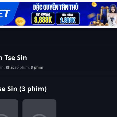
 Tse Sin
nh:
Khác
Số phim:
3 phim
e Sin (3 phim)