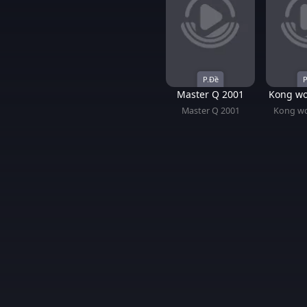
P.Đề
P
Master Q 2001
Kong wo
Master Q 2001
Kong wo