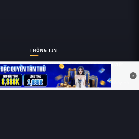
THÔNG TIN
CÔNG TY TNHH DỊCH VỤ THÔNG TIN 369 VIỆT
NAM
×
Tầng 6, Tòa nhà Việt Á, Số 9 Duy Tân, Cầu Giấy, Hà
Nội
MST: 0111055981
Nguyễn Hữu Thái Hùng
0912 588 787
contact@thung-phim.com