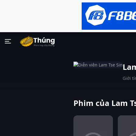
Lam
Giới tí
Phim của Lam Ts