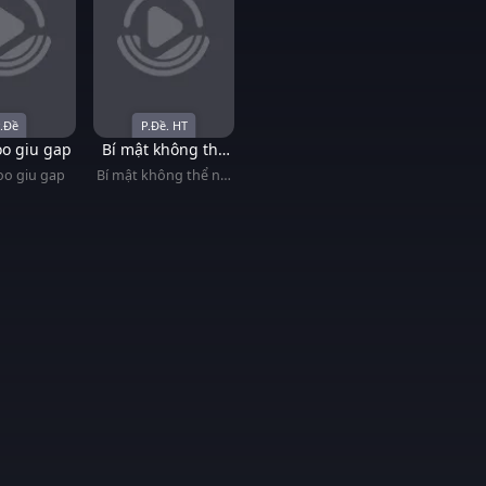
.Đề
P.Đề. HT
o giu gap
Bí mật không thể
nói ra
o giu gap
Bí mật không thể nói
ra