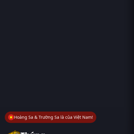
Hoàng Sa & Trường Sa là của Việt Nam!