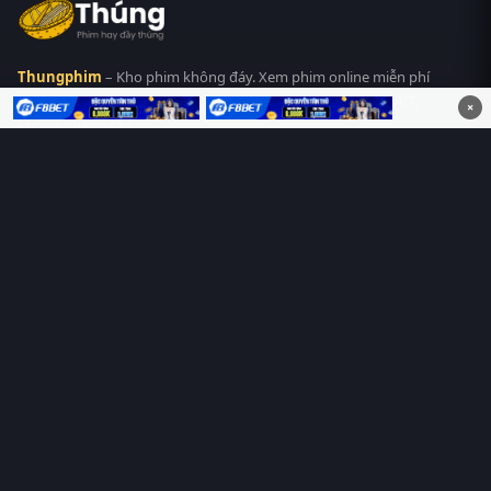
Thungphim
– Kho phim không đáy. Xem phim online miễn phí
HD 4K Vietsub, thuyết minh, lồng tiếng. Cập nhật nhanh 24/7,
×
không quảng cáo.
HỆ SINH THÁI
Thungphim
ĐANG XEM
RoPhim
PhimMoi
MotPhim
MotChill