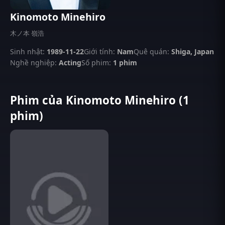
Kinomoto Minehiro
木ノ本 嶺浩
Sinh nhật:
1989-11-22
Giới tính:
Nam
Quê quán:
Shiga, Japan
Nghề nghiệp:
Acting
Số phim:
1 phim
Phim của Kinomoto Minehiro (1
phim)