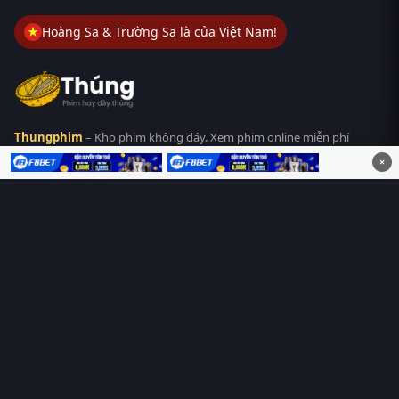
Hoàng Sa & Trường Sa là của Việt Nam!
Thungphim
– Kho phim không đáy. Xem phim online miễn phí
HD 4K Vietsub, thuyết minh, lồng tiếng. Cập nhật nhanh 24/7,
×
không quảng cáo.
HỆ SINH THÁI
Thungphim
ĐANG XEM
RoPhim
PhimMoi