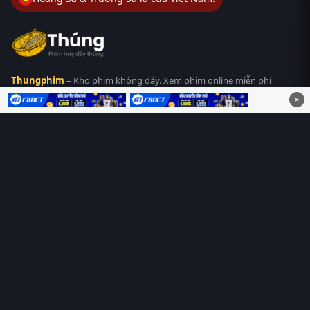
Thungphim
– Kho phim không đáy. Xem phim online miễn phí
HD 4K Vietsub, thuyết minh, lồng tiếng. Cập nhật nhanh 24/7,
×
không quảng cáo.
HỆ SINH THÁI
Thungphim
ĐANG XEM
RoPhim
PhimMoi
MotPhim