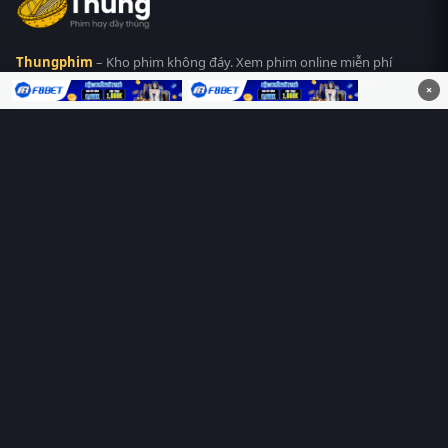
Thungphim
– Kho phim không đáy. Xem phim online miễn phí
HD 4K Vietsub, thuyết minh, lồng tiếng. Cập nhật nhanh 24/7,
×
không quảng cáo.
HỆ SINH THÁI
Thungphim
ĐANG XEM
RoPhim
PhimMoi
MotPhim
MotChill