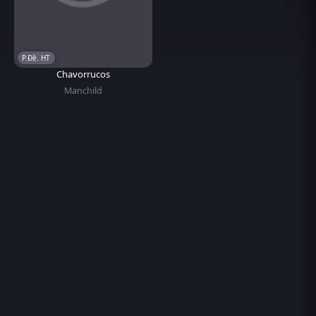
P.Đề. HT
Chavorrucos
Manchild