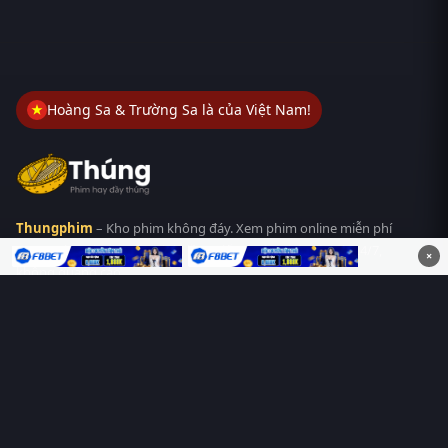
Hoàng Sa & Trường Sa là của Việt Nam!
Thungphim
– Kho phim không đáy. Xem phim online miễn phí
HD 4K Vietsub, thuyết minh, lồng tiếng. Cập nhật nhanh 24/7,
×
không quảng cáo.
HỆ SINH THÁI
Thungphim
ĐANG XEM