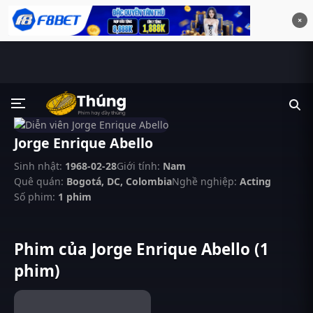
×
Jorge Enrique Abello
Sinh nhật:
1968-02-28
Giới tính:
Nam
Quê quán:
Bogotá, DC, Colombia
Nghề nghiệp:
Acting
Số phim:
1 phim
Phim của Jorge Enrique Abello (1
phim)