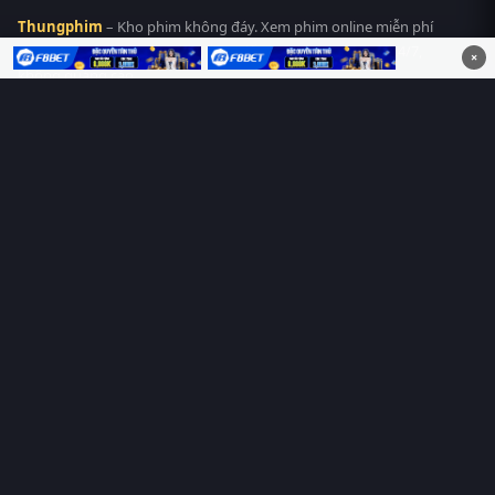
Thungphim
– Kho phim không đáy. Xem phim online miễn phí
HD 4K Vietsub, thuyết minh, lồng tiếng. Cập nhật nhanh 24/7,
×
không quảng cáo.
HỆ SINH THÁI
Thungphim
ĐANG XEM
RoPhim
PhimMoi
MotPhim
MotChill
GhienPhim