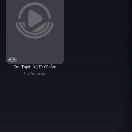
P.Đề
Cơn Thịnh Nộ Từ Cõi Âm
The Accursed