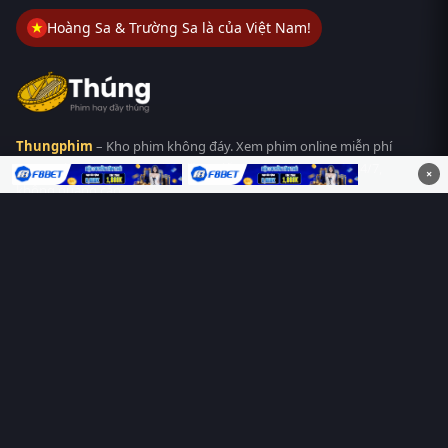
Hoàng Sa & Trường Sa là của Việt Nam!
Thungphim
– Kho phim không đáy. Xem phim online miễn phí
HD 4K Vietsub, thuyết minh, lồng tiếng. Cập nhật nhanh 24/7,
×
không quảng cáo.
HỆ SINH THÁI
Thungphim
ĐANG XEM
RoPhim
PhimMoi