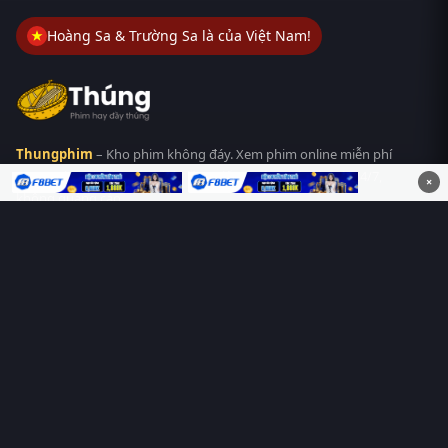
Hoàng Sa & Trường Sa là của Việt Nam!
Thungphim
– Kho phim không đáy. Xem phim online miễn phí
HD 4K Vietsub, thuyết minh, lồng tiếng. Cập nhật nhanh 24/7,
×
không quảng cáo.
HỆ SINH THÁI
Thungphim
ĐANG XEM
RoPhim
PhimMoi