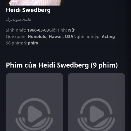
Heidi Swedberg
هایدی سوئدبرگ
Sinh nhật:
1966-03-03
Giới tính:
Nữ
Quê quán:
Honolulu, Hawaii, USA
Nghề nghiệp:
Acting
Số phim:
9 phim
Phim của Heidi Swedberg (9 phim)