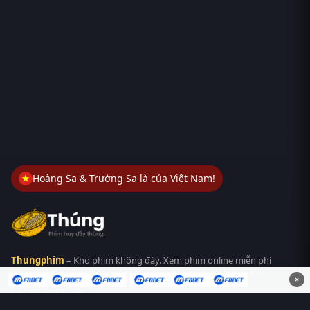
Hoàng Sa & Trường Sa là của Việt Nam!
Thungphim
– Kho phim không đáy. Xem phim online miễn phí
HD 4K Vietsub, thuyết minh, lồng tiếng. Cập nhật nhanh 24/7,
×
không quảng cáo.