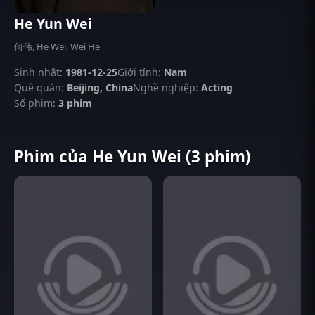
He Yun Wei
何伟, He Wei, Wei He
Sinh nhật:
1981-12-25
Giới tính:
Nam
Quê quán:
Beijing, China
Nghề nghiệp:
Acting
Số phim:
3 phim
Phim của He Yun Wei (3 phim)