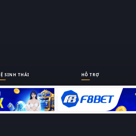
Ệ SINH THÁI
HỖ TRỢ
Giới thiệu
Thungphim
ĐANG XEM
Liên hệ
Hỏi – Đáp
RoPhim
Chính sách bảo mật
Điều khoản sử dụng
PhimMoi
Sitemap
MotPhim