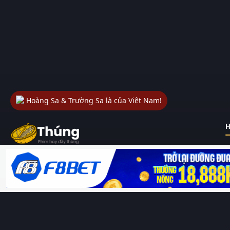
Hoàng Sa & Trường Sa là của Việt Nam!
H
Thungphim
– Kho phim không đáy. Xem phim online miễn phí
HD 4K Vietsub, thuyết minh, lồng tiếng. Cập nhật nhanh 24/7,
không quảng cáo.