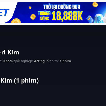
-ri Kim
h:
Khác
Nghề nghiệp:
Acting
Số phim:
1 phim
 Kim (1 phim)