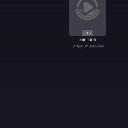
P.Đề
Săn Tình
Sarangi museoweo