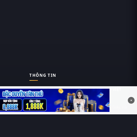
THÔNG TIN
CÔNG TY TNHH DỊCH VỤ THÔNG TIN 369 VIỆT
NAM
×
Tầng 6, Tòa nhà Việt Á, Số 9 Duy Tân, Cầu Giấy, Hà
Nội
MST: 0111055981
Nguyễn Hữu Thái Hùng