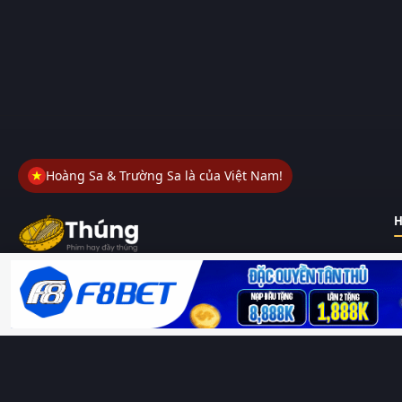
Hoàng Sa & Trường Sa là của Việt Nam!
H
Thungphim
– Kho phim không đáy. Xem phim online miễn phí
HD 4K Vietsub, thuyết minh, lồng tiếng. Cập nhật nhanh 24/7,
không quảng cáo.