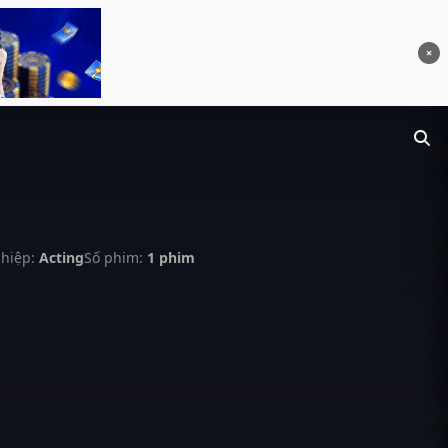
×
hiệp:
Acting
Số phim:
1 phim