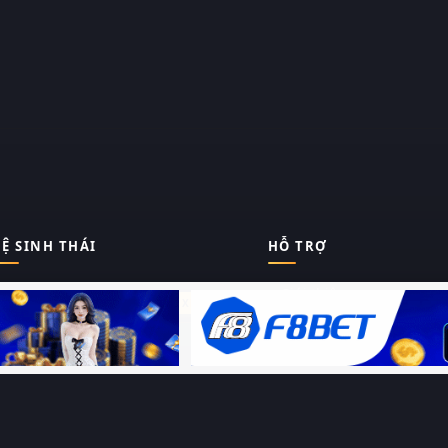
Ệ SINH THÁI
HỖ TRỢ
Giới thiệu
Thungphim
ĐANG XEM
Liên hệ
Hỏi – Đáp
RoPhim
Chính sách bảo mật
Điều khoản sử dụng
PhimMoi
Sitemap
MotPhim