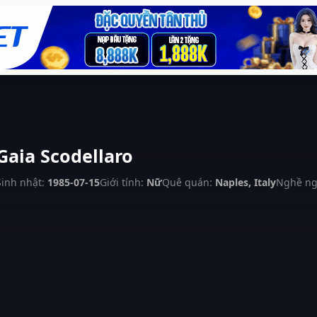
Gaia Scodellaro
Sinh nhật:
1985-07-15
Giới tính:
Nữ
Quê quán:
Naples, Italy
Nghề ng