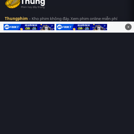
Thungphim
– Kho phim không đáy. Xem phim online miễn phí
HD 4K Vietsub, thuyết minh, lồng tiếng. Cập nhật nhanh 24/7,
×
không quảng cáo.
HỆ SINH THÁI
Thungphim
ĐANG XEM
RoPhim
PhimMoi
MotPhim
MotChill