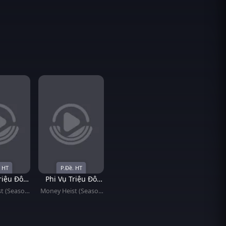
. HT
P.Đề. HT
riệu Đô
Phi Vụ Triệu Đô
n 3)
(Phần 4)
t (Season
Money Heist (Season
)
4)