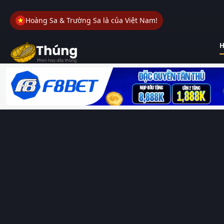
Hoàng Sa & Trường Sa là của Việt Nam!
H
Thungphim
– Kho phim không đáy. Xem phim online miễn phí
HD 4K Vietsub, thuyết minh, lồng tiếng. Cập nhật nhanh 24/7,
không quảng cáo.