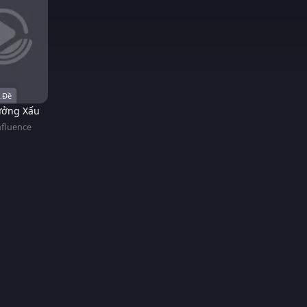
.Đề
ưởng Xấu
nfluence