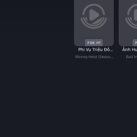
P.Đề. HT
P
Phi Vụ Triệu Đô
Ảnh H
(Phần 5)
Money Heist (Season
Bad I
5)