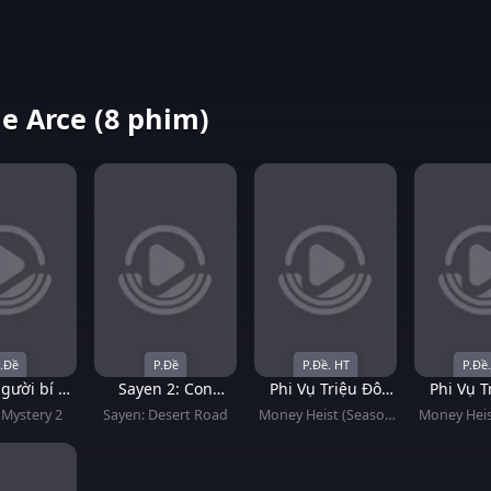
e Arce (8 phim)
.Đề
P.Đề
P.Đề. HT
P.Đề
người bí ẩn
Sayen 2: Con
Phi Vụ Triệu Đô
Phi Vụ T
2
đường khô cằn
(Phần 2)
(Phầ
Mystery 2
Sayen: Desert Road
Money Heist (Season
Money Heis
2)
3