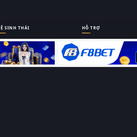
Ệ SINH THÁI
HỖ TRỢ
Giới thiệu
Thungphim
ĐANG XEM
Liên hệ
Hỏi – Đáp
RoPhim
Chính sách bảo mật
Điều khoản sử dụng
PhimMoi
Sitemap
MotPhim
MotChill
GhienPhim
HỆ SINH THÁI