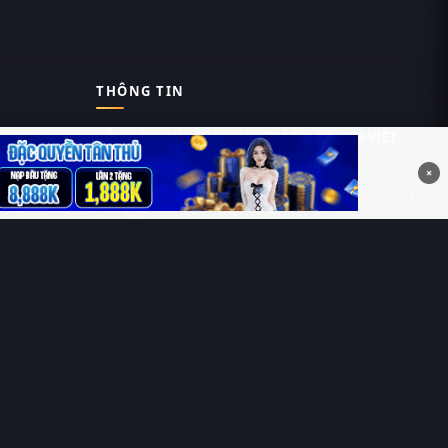
THÔNG TIN
CÔNG TY TNHH DỊCH VỤ THÔNG TIN 369 VIỆT
NAM
×
Tầng 6, Tòa nhà Việt Á, Số 9 Duy Tân, Cầu Giấy, Hà
Nội
MST: 0111055981
Nguyễn Hữu Thái Hùng
0912 588 787
contact@thung-phim.com