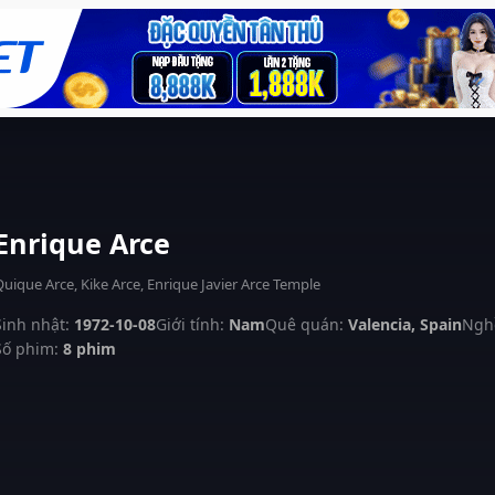
Enrique Arce
uique Arce, Kike Arce, Enrique Javier Arce Temple
Sinh nhật:
1972-10-08
Giới tính:
Nam
Quê quán:
Valencia, Spain
Ngh
Số phim:
8 phim