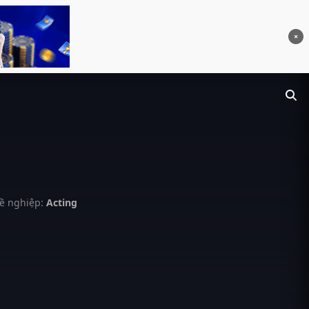
×
ề nghiệp:
Acting