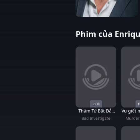
Phim của Enriqu
P.Đề
P
Thám Tử Bất Đắc
Vụ giết 
Dĩ
Bad Investigate
Murder 