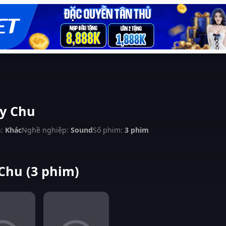
y Chu
:
Khác
Nghề nghiệp:
Sound
Số phim:
3 phim
Chu (3 phim)