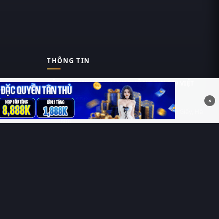
THÔNG TIN
CÔNG TY TNHH DỊCH VỤ THÔNG TIN 369 VIỆT
NAM
×
Tầng 6, Tòa nhà Việt Á, Số 9 Duy Tân, Cầu Giấy, Hà
Nội
MST: 0111055981
Nguyễn Hữu Thái Hùng
0912 588 787
contact@thung-phim.com