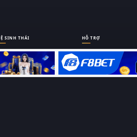
Ệ SINH THÁI
HỖ TRỢ
Giới thiệu
Thungphim
ĐANG XEM
Liên hệ
Hỏi – Đáp
RoPhim
Chính sách bảo mật
Điều khoản sử dụng
PhimMoi
Sitemap
MotPhim
MotChill
GhienPhim