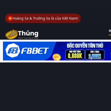
Hoàng Sa & Trường Sa là của Việt Nam!
H
Thungphim
– Kho phim không đáy. Xem phim online miễn phí
HD 4K Vietsub, thuyết minh, lồng tiếng. Cập nhật nhanh 24/7,
không quảng cáo.