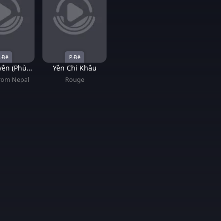
.Đề
P.Đề
yên (Phù
Yên Chi Khâu
ừ Nepal)
rom Nepal
Rouge