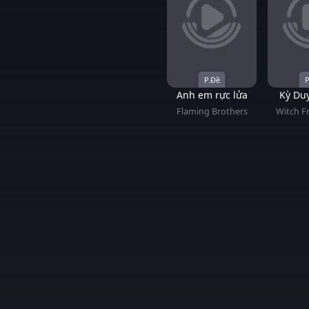
P.Đề
P
Anh em rực lửa
Kỳ Du
Thủy T
Flaming Brothers
Witch F