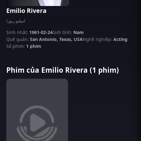
Emilio Rivera
امیلیو ریورا
Sinh nhật:
1961-02-24
Giới tính:
Nam
Quê quán:
San Antonio, Texas, USA
Nghề nghiệp:
Acting
Số phim:
1 phim
Phim của Emilio Rivera (1 phim)