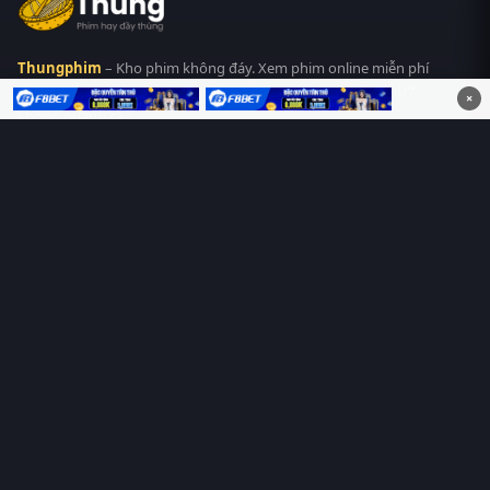
Thungphim
– Kho phim không đáy. Xem phim online miễn phí
HD 4K Vietsub, thuyết minh, lồng tiếng. Cập nhật nhanh 24/7,
×
không quảng cáo.
HỆ SINH THÁI
Thungphim
ĐANG XEM
RoPhim
PhimMoi
MotPhim
MotChill