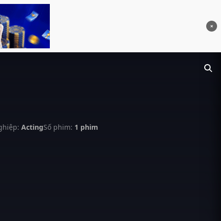
×
ghiệp:
Acting
Số phim:
1 phim