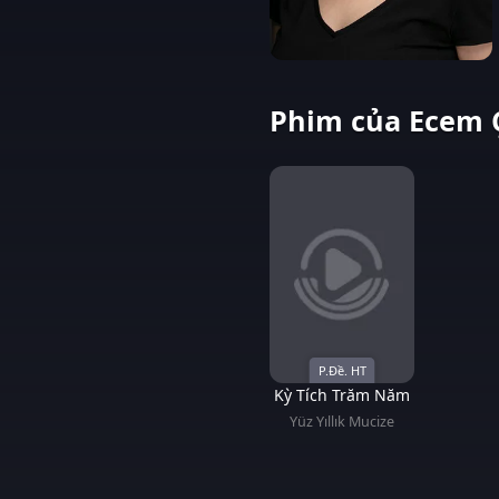
Phim của Ecem 
P.Đề. HT
Kỳ Tích Trăm Năm
Yüz Yıllık Mucize