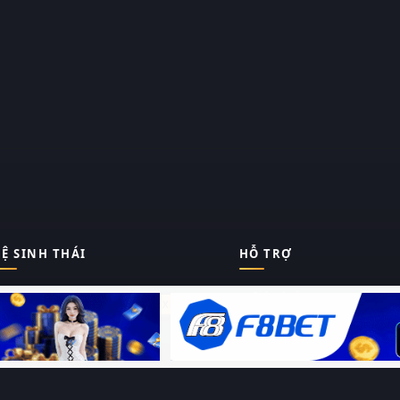
Ệ SINH THÁI
HỖ TRỢ
Giới thiệu
Thungphim
ĐANG XEM
Liên hệ
Hỏi – Đáp
RoPhim
Chính sách bảo mật
Điều khoản sử dụng
PhimMoi
Sitemap