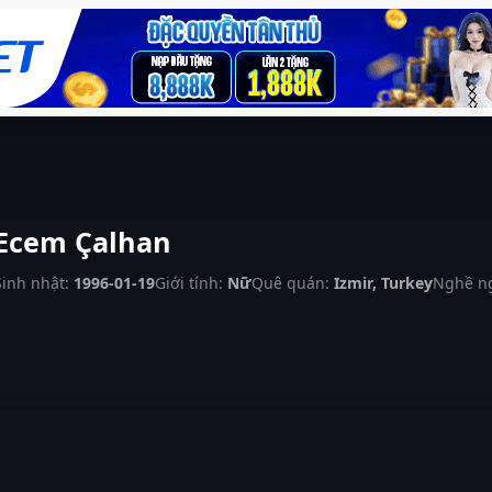
Ecem Çalhan
Sinh nhật:
1996-01-19
Giới tính:
Nữ
Quê quán:
Izmir, Turkey
Nghề n