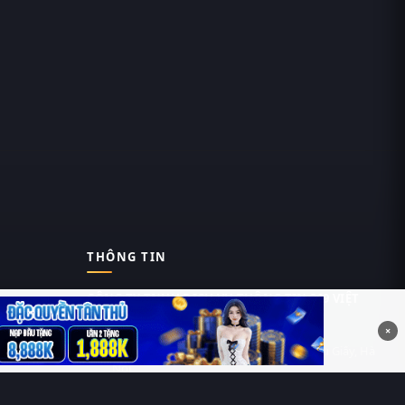
THÔNG TIN
CÔNG TY TNHH DỊCH VỤ THÔNG TIN 369 VIỆT
NAM
×
Tầng 6, Tòa nhà Việt Á, Số 9 Duy Tân, Cầu Giấy, Hà
Nội
MST: 0111055981