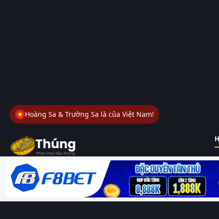
Hoàng Sa & Trường Sa là của Việt Nam!
H
Thungphim
– Kho phim không đáy. Xem phim online miễn phí
HD 4K Vietsub, thuyết minh, lồng tiếng. Cập nhật nhanh 24/7,
không quảng cáo.