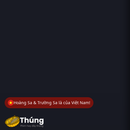
Hoàng Sa & Trường Sa là của Việt Nam!