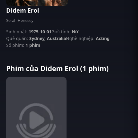
Didem Erol
Serah Henesey
Sinh nhật:
1975-10-01
Giới tính:
Nữ
Quê quán:
Sydney, Australia
Nghề nghiệp:
Acting
Số phim:
1 phim
Phim của Didem Erol (1 phim)