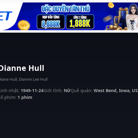
Dianne Hull
iane Hull, Dianne Lee Hull
Sinh nhật:
1949-11-24
Giới tính:
Nữ
Quê quán:
West Bend, Iowa, U
Số phim:
1 phim