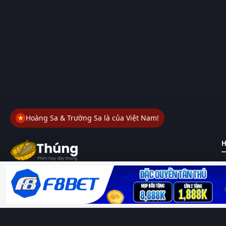
Hoàng Sa & Trường Sa là của Việt Nam!
H
Thungphim
– Kho phim không đáy. Xem phim online miễn phí
HD 4K Vietsub, thuyết minh, lồng tiếng. Cập nhật nhanh 24/7,
không quảng cáo.