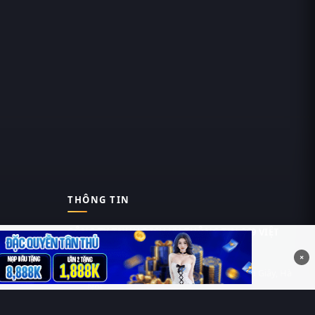
THÔNG TIN
CÔNG TY TNHH DỊCH VỤ THÔNG TIN 369 VIỆT
NAM
×
Tầng 6, Tòa nhà Việt Á, Số 9 Duy Tân, Cầu Giấy, Hà
Nội
MST: 0111055981