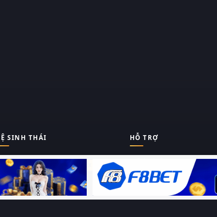
Ệ SINH THÁI
HỖ TRỢ
Giới thiệu
Thungphim
ĐANG XEM
Liên hệ
Hỏi – Đáp
RoPhim
Chính sách bảo mật
Điều khoản sử dụng
PhimMoi
Sitemap