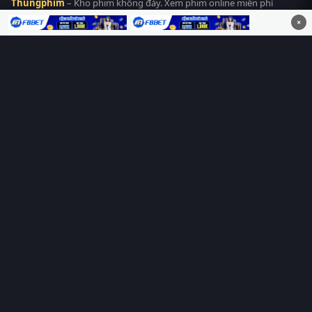
Thungphim
– Kho phim không đáy. Xem phim online miễn phí
HD 4K Vietsub, thuyết minh, lồng tiếng. Cập nhật nhanh 24/7,
×
không quảng cáo.
HỆ SINH THÁI
Thungphim
ĐANG XEM
RoPhim
PhimMoi
MotPhim
MotChill
GhienPhim