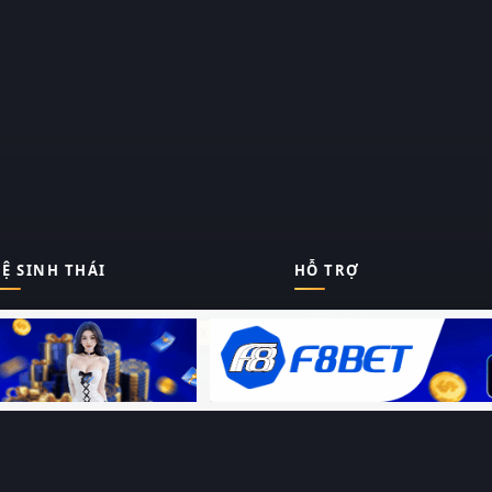
Ệ SINH THÁI
HỖ TRỢ
Giới thiệu
Thungphim
ĐANG XEM
Liên hệ
Hỏi – Đáp
RoPhim
Chính sách bảo mật
Điều khoản sử dụng
PhimMoi
Sitemap
MotPhim