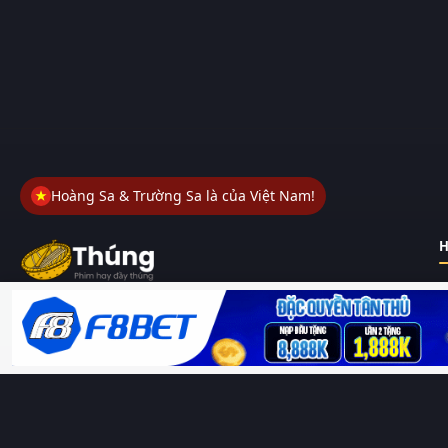
Hoàng Sa & Trường Sa là của Việt Nam!
H
Thungphim
– Kho phim không đáy. Xem phim online miễn phí
HD 4K Vietsub, thuyết minh, lồng tiếng. Cập nhật nhanh 24/7,
không quảng cáo.