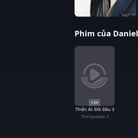
Phim của Daniel
P.Đề
Thiện Ác Đối Đầu 3
The Equalizer 3