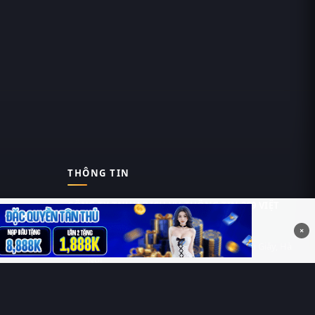
THÔNG TIN
CÔNG TY TNHH DỊCH VỤ THÔNG TIN 369 VIỆT
NAM
×
Tầng 6, Tòa nhà Việt Á, Số 9 Duy Tân, Cầu Giấy, Hà
Nội
MST: 0111055981
Nguyễn Hữu Thái Hùng