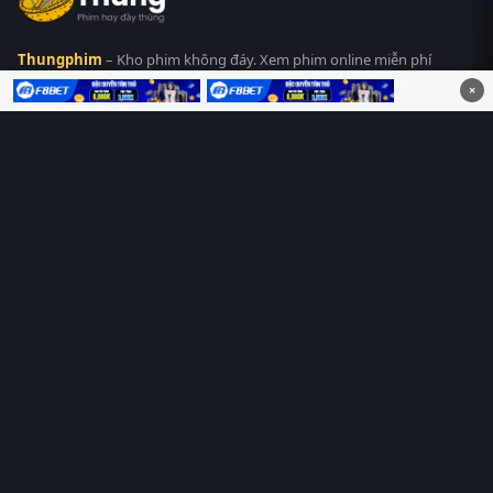
Thungphim
– Kho phim không đáy. Xem phim online miễn phí
HD 4K Vietsub, thuyết minh, lồng tiếng. Cập nhật nhanh 24/7,
×
không quảng cáo.
HỆ SINH THÁI
Thungphim
ĐANG XEM
RoPhim
PhimMoi
MotPhim
MotChill