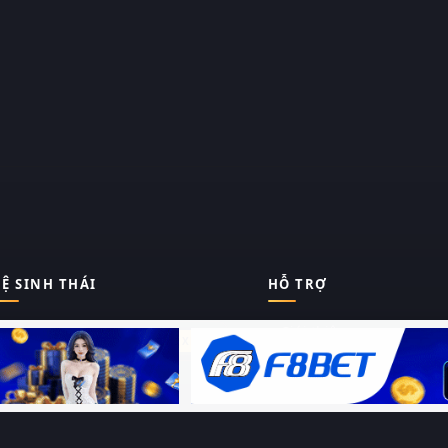
Ệ SINH THÁI
HỖ TRỢ
Giới thiệu
Thungphim
ĐANG XEM
Liên hệ
Hỏi – Đáp
RoPhim
Chính sách bảo mật
Điều khoản sử dụng
PhimMoi
Sitemap