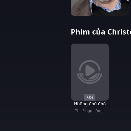
Phim của Christ
P.Đề
Những Chú Chó
Mang Bệnh Dịch
The Plague Dogs
Hạch