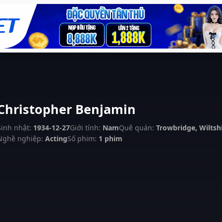
Christopher Benjamin
Sinh nhật:
1934-12-27
Giới tính:
Nam
Quê quán:
Trowbridge, Wiltsh
Nghề nghiệp:
Acting
Số phim:
1 phim