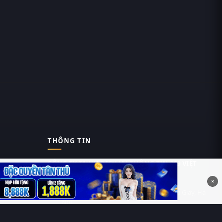
THÔNG TIN
CÔNG TY TNHH DỊCH VỤ THÔNG TIN 369 VIỆT
NAM
×
Tầng 6, Tòa nhà Việt Á, Số 9 Duy Tân, Cầu Giấy, Hà
Nội
MST: 0111055981