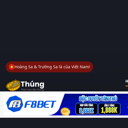
Hoàng Sa & Trường Sa là của Việt Nam!
H
Thungphim
– Kho phim không đáy. Xem phim online miễn phí
HD 4K Vietsub, thuyết minh, lồng tiếng. Cập nhật nhanh 24/7,
không quảng cáo.