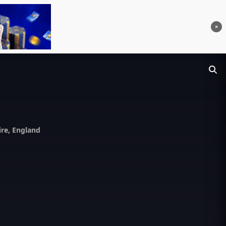
×
ire, England